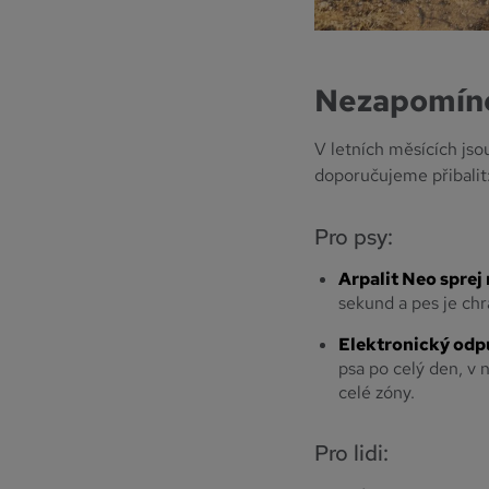
Nezapomíne
V letních měsících jso
doporučujeme přibalit
Pro psy:
Arpalit Neo sprej
sekund a pes je chr
Elektronický odp
psa po celý den, v 
celé zóny.
Pro lidi: