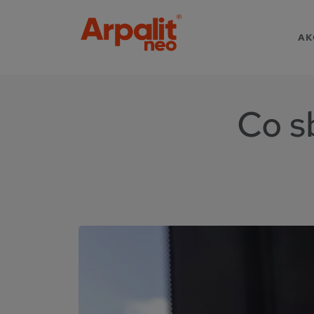
AK
Co s