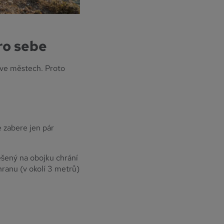
pro sebe
i ve městech. Proto
 zabere jen pár
ěšený na obojku chrání
hranu (v okolí 3 metrů)