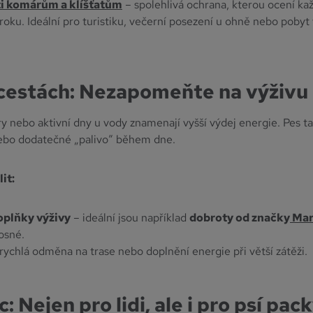
ti komárům a klíšťatům
– spolehlivá ochrana, kterou ocení kaž
roku. Ideální pro turistiku, večerní posezení u ohně nebo pobyt 
 cestách: Nezapomeňte na výživu
úry nebo aktivní dny u vody znamenají vyšší výdej energie. Pes 
nebo dodatečné „palivo“ během dne.
it:
oplňky výživy
– ideální jsou například
dobroty od značky
Mar
osné.
 rychlá odměna na trase nebo doplnění energie při větší zátěži.
 Nejen pro lidi, ale i pro psí pac