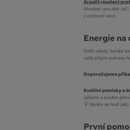
Arpalit repelent pro
Vhodné i pro děti od 1 
v cestovní verzi.
Energie na
Delší výlety, horské t
vyšší příjem potravy 
Doporučujeme přibal
Kvalitní pamlsky a d
výživné a snadno přen
💡 Skvěle se hodí jako
První pomoc: