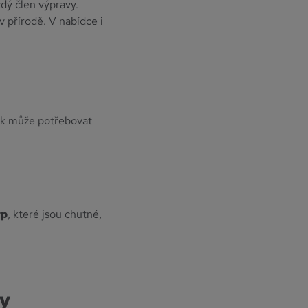
dý člen výpravy.
v přírodě. V nabídce i
tak může potřebovat
p
, které jsou chutné,
ky