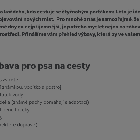
o každého, kdo cestuje se čtyřnohým parťákem: Léto je ide
objevování nových míst. Pro mnohé z nás je samozřejmé, že
čné dny co nejpříjemnější, je potřeba myslet nejen na zábavu
rostředí. Přinášíme vám přehled výbavy, která by ve vaše
bava pro psa na cesty
 zvířete
í známkou, vodítko a postroj
tatek vody
deka (známé pachy pomáhají s adaptací)
líbené hračky
ty
některé dopravě)