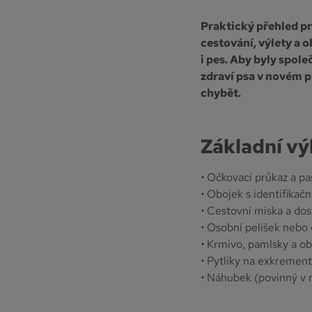
Praktický přehled pr
cestování, výlety a 
i pes. Aby byly spole
zdraví psa v novém p
chybět.
Základní vý
•
Očkovací průkaz a pas
•
Obojek s identifikačn
•
Cestovní miska a dos
•
Osobní pelíšek nebo 
•
Krmivo, pamlsky a ob
•
Pytlíky na exkremen
•
Náhubek (povinný v 