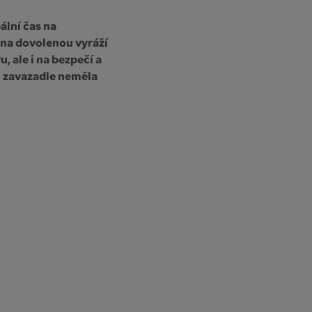
ální čas na
 na dovolenou vyráží
, ale i na bezpečí a
m zavazadle neměla