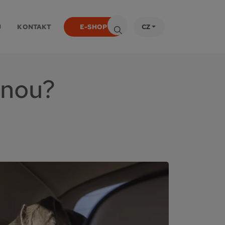

KONTAKT
E-SHOP
CZ
enou?