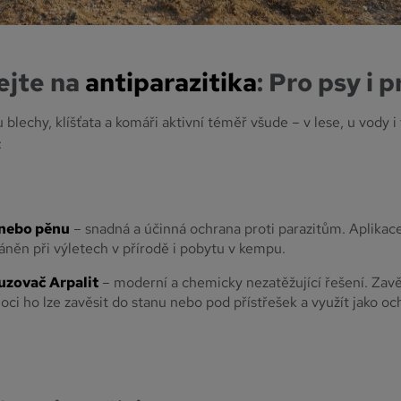
jte na
antiparazitika
: Pro psy i 
u blechy, klíšťata a komáři aktivní téměř všude – v lese, u vody 
:
 nebo pěnu
– snadná a účinná ochrana proti parazitům. Aplikace
áněn při výletech v přírodě i pobytu v kempu.
uzovač Arpalit
– moderní a chemicky nezatěžující řešení. Zav
noci ho lze zavěsit do stanu nebo pod přístřešek a využít jako oc