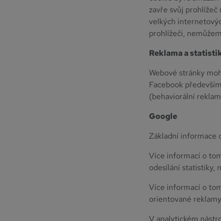
zavře svůj prohlížeč
velkých internetový
prohlížeči, nemůžeme
Reklama a statisti
Webové stránky moh
Facebook především 
(behaviorální reklam
Google
Základní informace 
Více informací o tom
odesílání statistiky,
Více informací o tom
orientované reklamy
V analytickém nástro