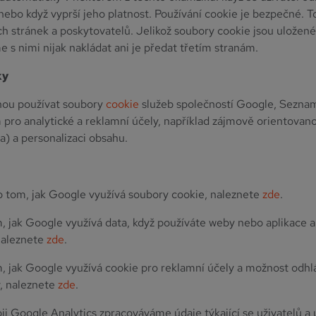
 nebo když vyprší jeho platnost. Používání cookie je bezpečné. T
ch stránek a poskytovatelů. Jelikož soubory cookie jsou uložen
 s nimi nijak nakládat ani je předat třetím stranám.
ky
ou používat soubory
cookie
služeb společností Google, Seznam
pro analytické a reklamní účely, například zájmově orientovan
a) a personalizaci obsahu.
o tom, jak Google využívá soubory cookie, naleznete
zde
.
, jak Google využívá data, když používáte weby nebo aplikace 
 naleznete
zde
.
, jak Google využívá cookie pro reklamní účely a možnost odhl
, naleznete
zde
.
ji Google Analytics zpracováváme údaje týkající se uživatelů a 