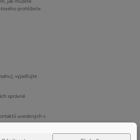
om, jak můžete
etového prohlížeče.
sahu), vyjadřujte
ách správně
kontaktů uvedených v