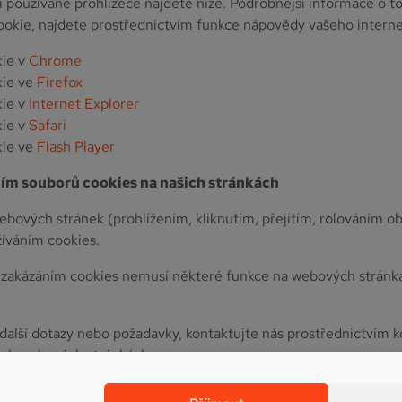
i používané prohlížeče najdete níže. Podrobnější informace o t
ookie, najdete prostřednictvím funkce nápovědy vašeho intern
kie v
Chrome
kie ve
Firefox
kie v
Internet Explorer
kie v
Safari
kie ve
Flash Player
ním souborů cookies na našich stránkách
bových stránek (prohlížením, kliknutím, přejitím, rolováním ob
žíváním cookies.
 zakázáním cookies nemusí některé funkce na webových stránk
 další dotazy nebo požadavky, kontaktujte nás prostřednictvím 
šich webových stránkách.