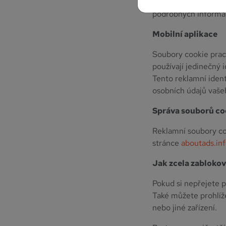
Informace o využív
podrobných informac
Mobilní aplikace
Soubory cookie pracu
používají jedinečný 
Tento reklamní iden
osobních údajů vašeh
Správa souborů co
Reklamní soubory co
stránce
aboutads.in
Jak zcela zablokov
Pokud si nepřejete p
Také můžete prohlíž
nebo jiné zařízení.