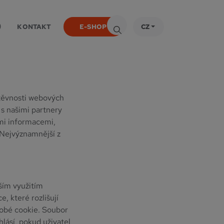
e

KONTAKT
E-SHOP
CZ
štěvnosti webových
 s našimi partnery
ími informacemi,
. Nejvýznamnější z
ším využitím
e, které rozlišují
dobé cookie. Soubor
lásí, pokud uživatel