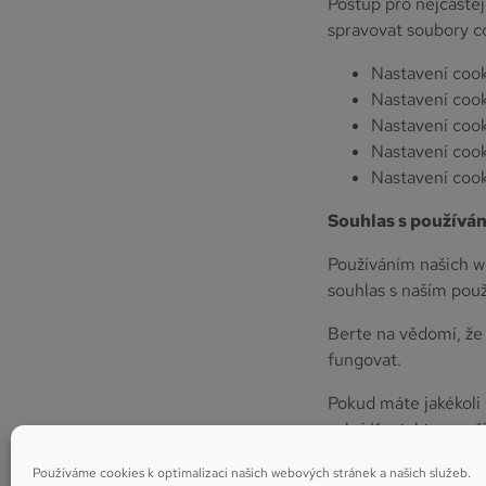
Postup pro nejčastěj
spravovat soubory c
Nastavení coo
Nastavení coo
Nastavení coo
Nastavení coo
Nastavení coo
Souhlas s používá
Používáním našich we
souhlas s naším pou
Berte na vědomí, že
fungovat.
Pokud máte jakékoli
sekci Kontakt na na
Používáme cookies k optimalizaci našich webových stránek a našich služeb.