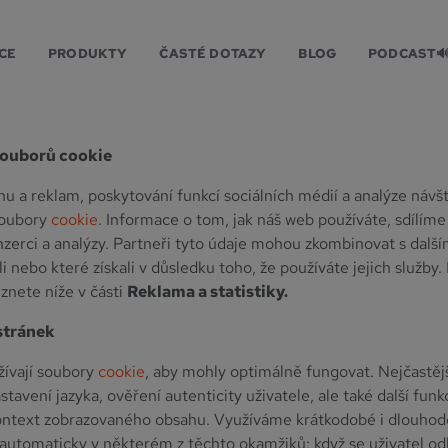
používání souborů cooki
CE
PRODUKTY
ČASTÉ DOTAZY
BLOG
PODCAST
souborů cookie
hu a reklam, poskytování funkcí sociálních médií a analýze náv
soubory
cookie
. Informace o tom, jak náš web používáte, sdílíme
inzerci a analýzy. Partneři tyto údaje mohou zkombinovat s dalš
li nebo které získali v důsledku toho, že používáte jejich služby
znete níže v části
Reklama a statistiky.
stránek
ívají soubory
cookie
, aby mohly optimálně fungovat. Nejčastěj
tavení jazyka, ověření autenticity uživatele, ale také další funkc
 kontext zobrazovaného obsahu. Využíváme krátkodobé i dlouho
utomaticky v některém z těchto okamžiků: když se uživatel odh