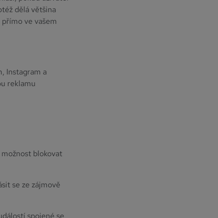
otéž dělá většina
é přímo ve vašem
, Instagram a
ou reklamu
a možnost blokovat
ásit se ze zájmově
událostí spojené se