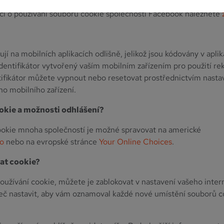
ání cookie společností Facebook a reklamním systémem FBAds
í o používání souborů cookie společností Facebook naleznete
jí na mobilních aplikacích odlišně, jelikož jsou kódovány v apli
identifikátor vytvořený vaším mobilním zařízením pro použití re
tifikátor můžete vypnout nebo resetovat prostřednictvím nasta
o mobilního zařízení.
okie a možnosti odhlášení?
okie mnoha společností je možné spravovat na americké
fo
nebo na evropské stránce
Your Online Choices
.
at cookie?
oužívání cookie, můžete je zablokovat v nastavení vašeho inte
eč nastavit, aby vám oznamoval každé nové umístění souborů co