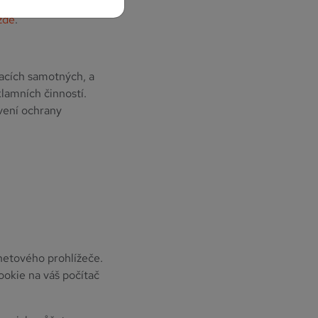
 naleznete
zde
. Více
zde
.
kacích samotných, a
klamních činností.
vení ochrany
rnetového prohlížeče.
okie na váš počítač