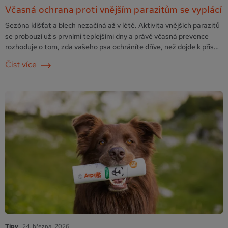
Včasná ochrana proti vnějším parazitům se vyplácí
Sezóna klíšťat a blech nezačíná až v létě. Aktivita vnějších parazitů
se probouzí už s prvními teplejšími dny a právě včasná prevence
rozhoduje o tom, zda vašeho psa ochráníte dříve, než dojde k přisátí
a přenosu onemocnění. Produkty značky Arpalit jsou navrženy tak,
Číst více
aby působily ještě předtím, než klíště kousne. A právě to je jeden z
jejich …
Pokračování
Tipy
24. března, 2026