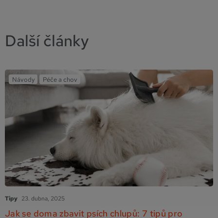
Další články
Návody
Péče a chov
Tipy
23. dubna, 2025
Jak se doma zbavit psích chlupů: 7 tipů pro