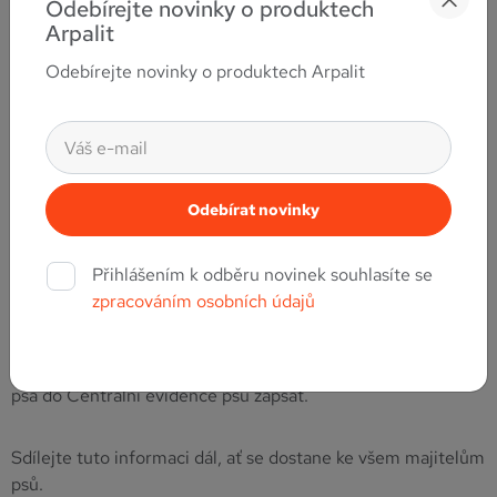
Odebírejte novinky o produktech
může být očipovaný, ale přesto nemusí být zapsaný v nové
Arpalit
Centrální evidenci psů.
Odebírejte novinky o produktech Arpalit
Od 1. 7. 2026 bude potřeba, aby byl pes v této evidenci
zaregistrován. U štěňat se zápis provede při čipování, u psů,
které už máte doma, nejpozději při nejbližším očkování proti
vzteklině.
Registraci provede veterinární lékař, ale pouze na žádost
Přihlášením k odběru novinek souhlasíte se
majitele.
zpracováním osobních údajů
Pokud máte doma psa, při další návštěvě veteriny se
jednoduše zeptejte, zda je vše v pořádku a zda je potřeba
psa do Centrální evidence psů zapsat.
Sdílejte tuto informaci dál, ať se dostane ke všem majitelům
psů.