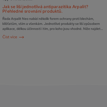
Jak se liší jednotlivá antiparazitika Arpalit?
Přehledné srovnání produktů.
Řada Arpalit Neo nabízí několik forem ochrany proti blechám,
klíšťatům, vším a všenkám. Jednotlivé produkty se liší způsobem
aplikace, délkou účinnosti i tím, pro koho jsou vhodné. Níže najdete
přehledné srovnání, které vám pomůže vybrat správnou variantu.
Číst více
Arpalit Neo sprej Pro koho je určen:Primárně pro psy. Není určen pro
kočky – je nutné zabránit jejich …
Pokračování