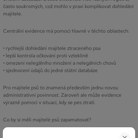
často soukromých, což mohlo v praxi komplikovat dohledání
majitele.
Centrální evidence má pomoci hlavně v těchto oblastech:
• rychlejší dohledání majitele ztraceného psa
• lepší kontrola očkování proti vzteklině
• omezení nelegálního množení a nelegálních chovů
• sjednocení údajů do jedné státní databáze
Pro majitele psů to znamená především jednu novou
administrativní povinnost. Zároveň ale může evidence
výrazně pomoci v situaci, kdy se pes ztratí.
Co by si měli majitelé psů zapamatovat?
Nejdůležitější je vědět, že čip a registrace nejsou totéž. Pes