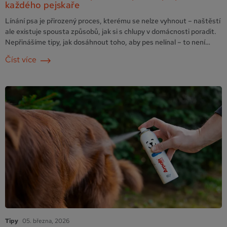
každého pejskaře
Línání psa je přirozený proces, kterému se nelze vyhnout – naštěstí
ale existuje spousta způsobů, jak si s chlupy v domácnosti poradit.
Nepřinášíme tipy, jak dosáhnout toho, aby pes nelínal – to není
možné, protože línání je přirozené a žádoucí. My vám však
Číst více
přinášíme tipy, jak si soužití s línajícím psem maximálně ulehčit. A
hlavně …
Pokračování
Tipy
05. března, 2026