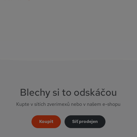
polopřikrčené – určuje, jak často a jakým způsobem uši čistit. Typy
psích uší a péče o ně Jak …
Pokračování
Blechy si to odskáčou
Kupte v sítích zverimexů nebo v našem e-shopu
Koupit
Síť prodejen