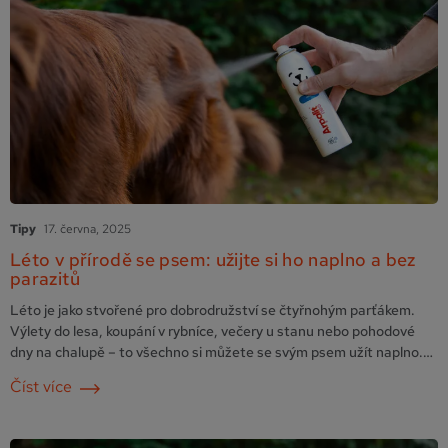
Tipy
17. června, 2025
Léto v přírodě se psem: užijte si ho naplno a bez
parazitů
Léto je jako stvořené pro dobrodružství se čtyřnohým parťákem.
Výlety do lesa, koupání v rybníce, večery u stanu nebo pohodové
dny na chalupě – to všechno si můžete se svým psem užít naplno.
Jen nezapomeňte na jednu důležitou věc: ochranu před parazity.
Číst více
Klíšťata, blechy a komáři jsou v letních měsících extrémně aktivní a
mohou ohrozit …
Pokračování