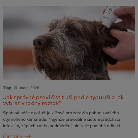
Tipy
16. února, 2026
Jak správně psovi čistit uši podle typu uší a jak
vybrat vhodný roztok?
Správná péče o psí uši je klíčová pro zdraví a pohodu vašeho
čtyřnohého kamaráda. Nejenže pravidelné čištění předchází
infekcím, zápachu nebo podráždění, ale také pomáhá odhalit
případné problémy včas. Typ uší vašeho psa – vztyčené, visící nebo
Číst více