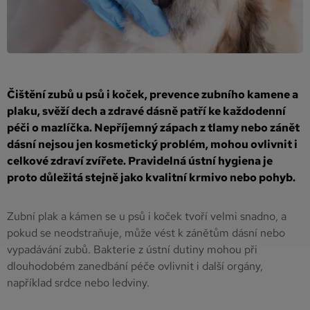
Čištění zubů u psů i koček, prevence zubního kamene a
plaku, svěží dech a zdravé dásně patří ke každodenní
péči o mazlíčka. Nepříjemný zápach z tlamy nebo zánět
dásní nejsou jen kosmetický problém, mohou ovlivnit i
celkové zdraví zvířete. Pravidelná ústní hygiena je
proto důležitá stejně jako kvalitní krmivo nebo pohyb.
Zubní plak a kámen se u psů i koček tvoří velmi snadno, a
pokud se neodstraňuje, může vést k zánětům dásní nebo
vypadávání zubů. Bakterie z ústní dutiny mohou při
dlouhodobém zanedbání péče ovlivnit i další orgány,
například srdce nebo ledviny.