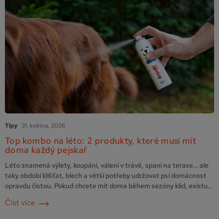
Tipy
31. května, 2026
Top kombo na léto: 2 produkty, které musí mít
doma každý pejskař
Léto znamená výlety, koupání, válení v trávě, spaní na terase… ale
taky období klíšťat, blech a větší potřeby udržovat psí domácnost
opravdu čistou. Pokud chcete mít doma během sezóny klid, existuje
jednoduché kombo, které vám usnadní péči o psa i jeho okolí.
Číst více
Skvělou dvojicí na léto jsou Arpalit Neo spray a Arpalit Neo šampon
proti parazitům s bambusovým …
Pokračování