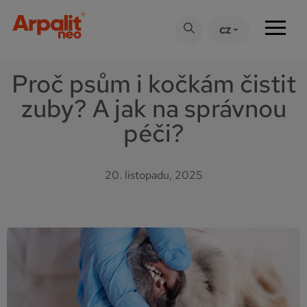
CZ
Tipy
Prevence
Proč psům i kočkám čistit
zuby? A jak na správnou
péči?
20. listopadu, 2025