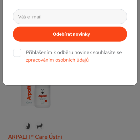
obsahem šťávy z listů aloe,
obsahem chlorhexidin
hřebíčkového a mátového
glukonátu a glukonátu
oleje.
zinečnatého.
Přihlášením k odběru novinek souhlasíte se
zpracováním osobních údajů
ARPALIT® Care Ústní