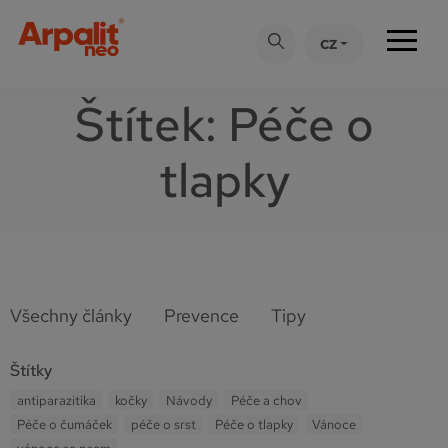
CZ
Štítek:
Péče o
tlapky
Všechny články
Prevence
Tipy
Štítky
antiparazitika
kočky
Návody
Péče a chov
Péče o čumáček
péče o srst
Péče o tlapky
Vánoce