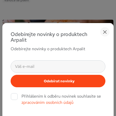
vánoce se psem
Péče o tlapky
Péče o čumáček
Péče a chov
Odebírejte novinky o produktech
Arpalit
Odebírejte novinky o produktech Arpalit
Tipy
12. února, 2026
Proč a jak chránit psí čumák i packy přes zimu?
Přihlášením k odběru novinek souhlasíte se
zpracováním osobních údajů
Proč a jak chránit psí čumák i packy přes zimu?
Číst více