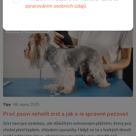
antiparazitika pro kočky nezbytnou součástí péče o jejich zdraví.
zpracováním osobních údajů
Číst více
Jaké parazity ohrožují domácí kočky? Domácí kočky se mohou
setkat s blechami, klíšťaty …
Pokračování
Návody
Péče a chov
Tipy
06. srpna, 2025
Proč psovi neholit srst a jak o ni správně pečovat
Srst není jen ozdobou, ale důležitým ochranným pláštěm, který psa
chrání před teplem, chladem i parazity. I když se to v horkých dnech