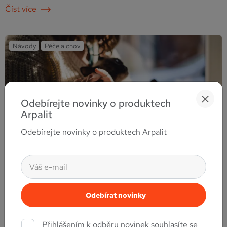
antiparazitární ochraně i mimo hlavní letní sezónu. Zároveň je
Číst více
podzim obdobím, kdy je vhodné posílit imunitní systém, aby pes
zvládl přechod do chladnějších …
Pokračování
Návody
Péče a chov
Odebírejte novinky o produktech
Arpalit
Odebírejte novinky o produktech Arpalit
Prevence
21. srpna, 2025
Domácí kočky a antiparazitika. Proč jsou důležitá?
Mnoho majitelů se domnívá, že kočka žijící pouze doma nepotřebuje
ochranu proti parazitům. Pravda je ale jiná – blechy, klíšťata i komáři
si cestu dovnitř bytu vždy najdou. Proto je prevence a vhodná
Přihlášením k odběru novinek souhlasíte se