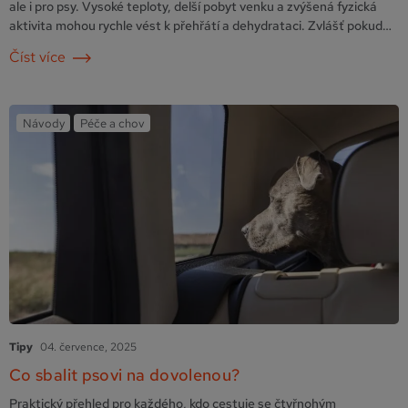
ale i pro psy. Vysoké teploty, delší pobyt venku a zvýšená fyzická
aktivita mohou rychle vést k přehřátí a dehydrataci. Zvlášť pokud
pes pije málo nebo jen občas. Prevence je přitom snadná, stačí
Číst více
myslet na pár základních pravidel. Kolik by měl pes denně vypít? …
Pokračování
Návody
Péče a chov
Tipy
04. července, 2025
Co sbalit psovi na dovolenou?
Praktický přehled pro každého, kdo cestuje se čtyřnohým