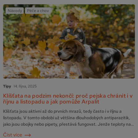
Návody
Péče a chov
Tipy
14. října, 2025
Klíšťata na podzim nekončí: proč pejska chránit i v
říjnu a listopadu a jak pomůže Arpalit
Klíšťata jsou aktivní až do prvních mrazů, tedy často i v říjnu a
listopadu. V tomto období už většina dlouhodobých antiparazitik,
jako jsou obojky nebo pipety, přestává fungovat. Jenže teploty nad
5 °C klíšťatům stále umožňují přežít a přenášet nebezpečné
Číst více
nemoci.Řešení? Krátkodobá, ale účinná ochrana od Arpalitu.