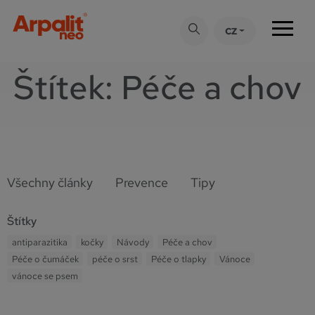
CZ
Štítek:
Péče a chov
Všechny články
Prevence
Tipy
Štítky
antiparazitika
kočky
Návody
Péče a chov
Péče o čumáček
péče o srst
Péče o tlapky
Vánoce
vánoce se psem