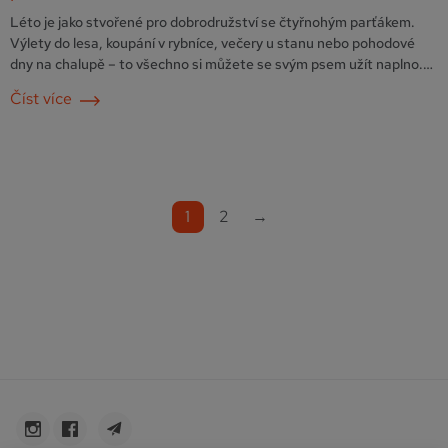
Léto je jako stvořené pro dobrodružství se čtyřnohým parťákem.
Výlety do lesa, koupání v rybníce, večery u stanu nebo pohodové
dny na chalupě – to všechno si můžete se svým psem užít naplno.
Jen nezapomeňte na jednu důležitou věc: ochranu před parazity.
Číst více
Klíšťata, blechy a komáři jsou v letních měsících extrémně aktivní a
mohou ohrozit …
Pokračování
1
2
→