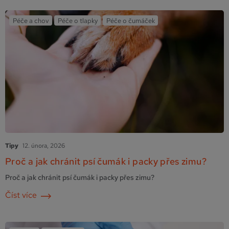
Péče a chov
Péče o tlapky
Péče o čumáček
Tipy
12. února, 2026
Proč a jak chránit psí čumák i packy přes zimu?
Proč a jak chránit psí čumák i packy přes zimu?
Číst více