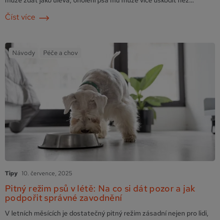
může zdát jako úleva, oholení psa mu může více uškodit než
prospět. Pojďme se podívat na to, proč srst neholit a jak o ni
Číst více
správně pečovat – ideálně s pomocí šetrných šamponů …
Pokračování
Návody
Péče a chov
Tipy
10. července, 2025
Pitný režim psů v létě: Na co si dát pozor a jak
podpořit správné zavodnění
V letních měsících je dostatečný pitný režim zásadní nejen pro lidi,