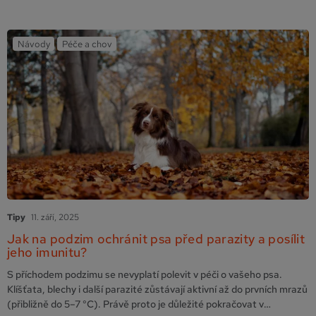
Klíšťata jsou aktivní i na podzim Jakmile teplota přes …
Pokračování
Návody
Péče a chov
Tipy
11. září, 2025
Jak na podzim ochránit psa před parazity a posílit
jeho imunitu?
S příchodem podzimu se nevyplatí polevit v péči o vašeho psa.
Klíšťata, blechy i další parazité zůstávají aktivní až do prvních mrazů
(přibližně do 5–7 °C). Právě proto je důležité pokračovat v