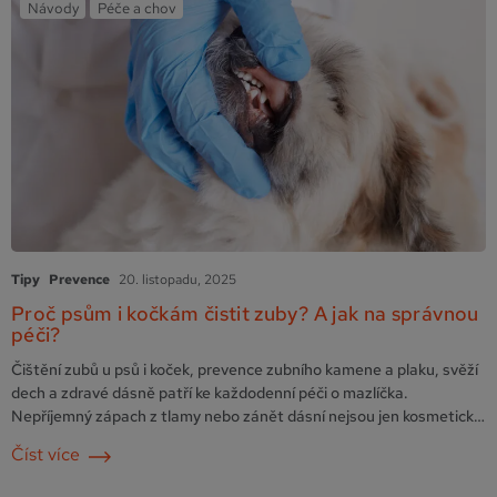
Návody
Péče a chov
Tipy
Prevence
20. listopadu, 2025
Proč psům i kočkám čistit zuby? A jak na správnou
péči?
Čištění zubů u psů i koček, prevence zubního kamene a plaku, svěží
dech a zdravé dásně patří ke každodenní péči o mazlíčka.
Nepříjemný zápach z tlamy nebo zánět dásní nejsou jen kosmetický
problém, mohou ovlivnit i celkové zdraví zvířete. Pravidelná ústní
Číst více
hygiena je proto důležitá stejně jako kvalitní krmivo nebo pohyb.
Zubní plak a kámen …
Pokračování