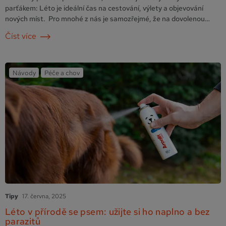
parťákem: Léto je ideální čas na cestování, výlety a objevování
nových míst. Pro mnohé z nás je samozřejmé, že na dovolenou
vyráží i pes. Aby byly společné dny co nejpříjemnější, je potřeba
Číst více
myslet nejen na zábavu, ale i na bezpečí a zdraví psa v novém
prostředí. Přinášíme vám …
Pokračování
Návody
Péče a chov
Tipy
17. června, 2025
Léto v přírodě se psem: užijte si ho naplno a bez
parazitů